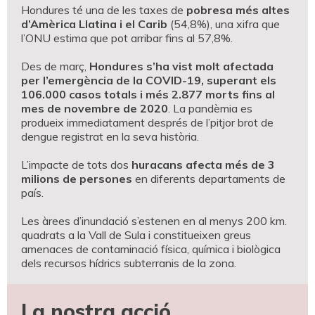
Hondures té una de les taxes de
pobresa més altes
d’Amèrica Llatina i el Carib
(54,8%), una xifra que
l’ONU estima que pot arribar fins al 57,8%.
Des de març,
Hondures s’ha vist molt afectada
per l’emergència de la COVID-19, superant els
106.000 casos totals i més 2.877 morts fins al
mes de novembre de 2020
. La pandèmia es
produeix immediatament després de l’pitjor brot de
dengue registrat en la seva història.
L’impacte de tots dos
huracans afecta més de 3
milions de persones
en diferents departaments de
país.
Les àrees d’inundació s’estenen en al menys 200 km.
quadrats a la Vall de Sula i constitueixen greus
amenaces de contaminació física, química i biològica
dels recursos hídrics subterranis de la zona.
La nostra acció