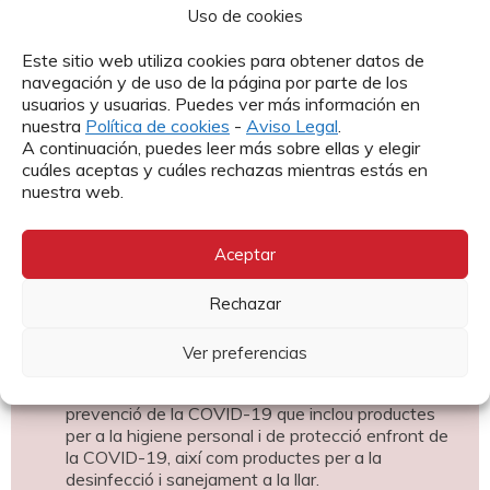
Uso de cookies
més viable per a una resposta inicial és el lliurament en
espècie. Aquesta modalitat pretén evitar que les
Este sitio web utiliza cookies para obtener datos de
famílies hagin de desplaçar llargues distàncies on es
navegación y de uso de la página por parte de los
poden fer efectives les transferències econòmiques o
usuarios y usuarias. Puedes ver más información en
bescanvi de cupons (ja que molts productes només es
nuestra
Política de cookies
-
Aviso Legal
.
trobarien en les capçaleres municipals), a més de
A continuación, puedes leer más sobre ellas y elegir
considerar el poc o nul accés a el sistema financer i la
cuáles aceptas y cuáles rechazas mientras estás en
dificultat per a l’accés a mercats, per la paralització de
nuestra web.
l’transport públic.
La intervenció planteja realitzar les següents
Aceptar
entregues:
Rechazar
1 kit de aliments compost per arròs, fesols, pasta,
farina reforçada amb proteïnes, oli, sucre, sal,
civada, tonyina enllaunat i llenties.
Ver preferencias
1 kit d’higiene, sanejament i protecció per a
prevenció de la COVID-19 que inclou productes
per a la higiene personal i de protecció enfront de
la COVID-19, així com productes per a la
desinfecció i sanejament a la llar.