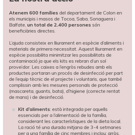
Atenem
600
famílies
del departament de Colon en
els municipis i masos de Tocoa, Saba, Sonaguera i
Balfate,
un total de 2.400 persones
són
beneficiàries directes.
L’ajuda consisteix en lliurament en espècie d’aliments i
materials de primera necessitat. Aquest lliurament en
espècie possibilita minimitzar les possibilitats de
contaminació ja que els kits es rebran d’un sol
proveïdor. Les caixes a l’engròs rebudes amb els
productes portaran un procés de desinfecció per part
de l’equip tècnic de el projecte i voluntaris, que també
complissin amb les mesures personals de protecció
(mascareta, guants, bata), d’higiene (correcte rentat
de mans) i de desinfecció.
Kit d’aliments
: està integrada per aquells
essencials per a l’alimentació de la família,
considerant les característiques de la dieta local.
La ració té una durada mitjana de 3-4 setmanes
per a una família de cinc membres i inclou: arròs,