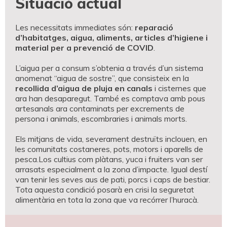
Situació actual
Les necessitats immediates són:
reparació
d’habitatges, aigua, aliments, articles d’higiene i
material per a prevenció de COVID
.
L’aigua per a consum s’obtenia a través d’un sistema
anomenat “aigua de sostre”, que consisteix en la
recollida d’aigua de pluja en canals
i cisternes que
ara han desaparegut. També es comptava amb pous
artesanals ara contaminats per excrements de
persona i animals, escombraries i animals morts.
Els mitjans de vida, severament destruïts inclouen, en
les comunitats costaneres, pots, motors i aparells de
pesca.Los cultius com plàtans, yuca i fruiters van ser
arrasats especialment a la zona d’impacte. Igual destí
van tenir les seves aus de pati, porcs i caps de bestiar.
Tota aquesta condició posarà en crisi la seguretat
alimentària en tota la zona que va recórrer l’huracà.