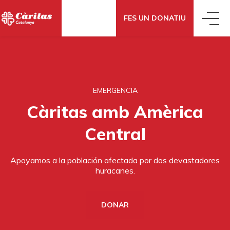
FES UN DONATIU
QUI SOM
EMERGENCIA
QUÈ FEM
CONEIX CÀRITAS
Càritas amb Amèrica
QUÈ DIEM
ACCIÓ SOCIAL
ON SOM
Central
Apoyamos a la población afectada por dos devastadores
QUÈ POTS FER TU
NOTÍCIES
ECONOMIA SOCIAL
COM ENS FINANCIEM
huracanes.
FES UN DONATIU
T’AJUDEM
BLOG
COOPERACIÓ INTERNACIONAL
TRANSPARÈNCIA
DONAR