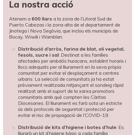
La nostra acció
Atenem a
600 llars
a la zona de l’Litoral Sud de
Puerto Cabezas i la zona alta de el departament de
Jinotega i Nova Segòvia, que inclou els municipis de
Bocay, Wiwili i Wamblan.
Distribució d’arròs, farina de blat, oli vegetal,
fesols, sucre i sal
: Destinat a les famílies
afectades per ambdós huracans, establint horaris i
llocs adequats per al lliurament en la seva pròpia
comunitat per evitar el desplaçament a centres
urbans. La selecció de comunitats ja ha estat
prèviament realitzada mitjançant el sondeig ràpid
realitzat amb el suport de la xarxa promotors
comunitaris amb què compten les Càritas
Diocesanes. El lliurament es farà sota un estricte
ús dels protocols de seguretat i protecció per
evitar el risc de propagació de l’COVID-19.
Distribució de kits d’higiene i botes d’hule
: Es
lliurarà un kit d’higiene bàsic a cada família