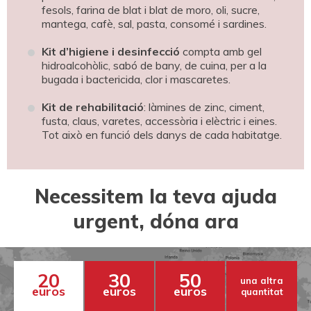
fesols, farina de blat i blat de moro, oli, sucre,
mantega, cafè, sal, pasta, consomé i sardines.
Kit d’higiene i desinfecció
compta amb gel
hidroalcohòlic, sabó de bany, de cuina, per a la
bugada i bactericida, clor i mascaretes.
Kit de rehabilitació
: làmines de zinc, ciment,
fusta, claus, varetes, accessòria i elèctric i eines.
Tot això en funció dels danys de cada habitatge.
Necessitem la teva ajuda
urgent, dóna ara
20
30
50
una altra
euros
euros
euros
quantitat